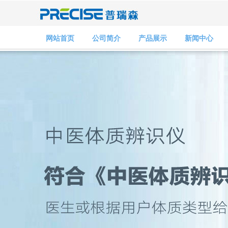
网站首页
公司简介
产品展示
新闻中心