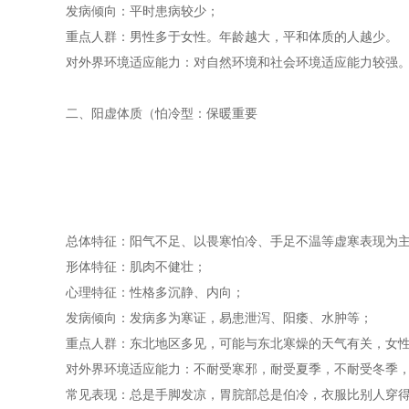
发病倾向：平时患病较少；
重点人群：男性多于女性。年龄越大，平和体质的人越少。
对外界环境适应能力：对自然环境和社会环境适应能力较强
二、阳虚体质（怕冷型：保暖重要
总体特征：阳气不足、以畏寒怕冷、手足不温等虚寒表现为
形体特征：肌肉不健壮；
心理特征：性格多沉静、内向；
发病倾向：发病多为寒证，易患泄泻、阳痿、水肿等；
重点人群：东北地区多见，可能与东北寒燥的天气有关，女
对外界环境适应能力：不耐受寒邪，耐受夏季，不耐受冬季
常见表现：总是手脚发凉，胃脘部总是伯冷，衣服比别人穿