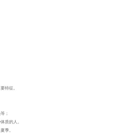
主要特征。
热等；
种体质的人。
受夏季。