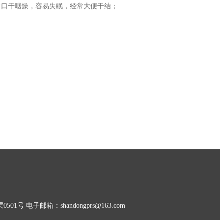
常口干咽燥，容易失眠，经常大便干结；
电子邮箱：shandongprs@163.com