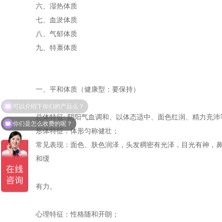
六、湿热体质
七、血淤体质
八、气郁体质
九、特禀体质
一、平和体质（健康型：要保持）
总体特征: 阴阳气血调和、以体态适中、面色红润、精力充沛
你们是怎么收费的呢？
形体特征：体形匀称健壮；
常见表现：面色、肤色润泽，头发稠密有光泽，目光有神，
和缓
有力。
心理特征：性格随和开朗；