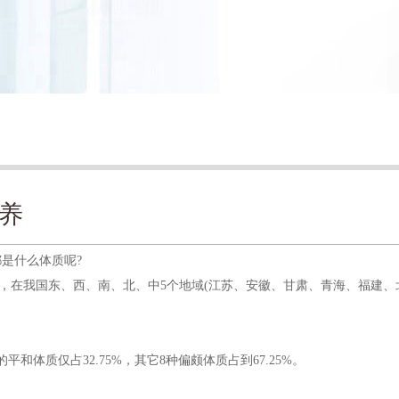
养
是什么体质呢?
我国东、西、南、北、中5个地域(江苏、安徽、甘肃、青海、福建、北京、
体质仅占32.75%，其它8种偏颇体质占到67.25%。