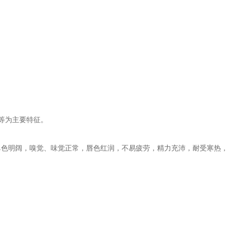
等为主要特征。
鼻色明阔，嗅觉、味觉正常，唇色红润，不易疲劳，精力充沛，耐受寒热