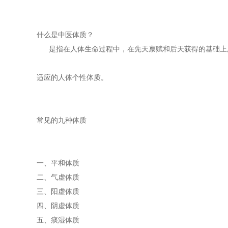
什么是中医体质？
是指在人体生命过程中，在先天禀赋和后天获得的基础上所
适应的人体个性体质。
常见的九种体质
一、平和体质
二、气虚体质
三、阳虚体质
四、阴虚体质
五、痰湿体质