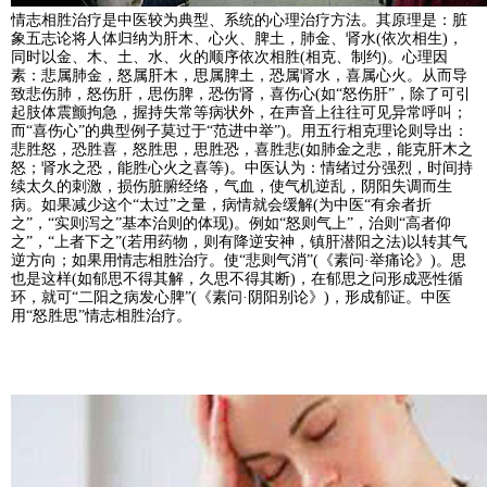
情志相胜治疗是中医较为典型、系统的心理治疗方法。其原理是：脏
象五志论将人体归纳为肝木、心火、脾土，肺金、肾水(依次相生)，
同时以金、木、土、水、火的顺序依次相胜(相克、制约)。心理因
素：悲属肺金，怒属肝木，思属脾土，恐属肾水，喜属心火。从而导
致悲伤肺，怒伤肝，思伤脾，恐伤肾，喜伤心(如“怒伤肝”，除了可引
起肢体震颤拘急，握持失常等病状外，在声音上往往可见异常呼叫；
而“喜伤心”的典型例子莫过于“范进中举”)。用五行相克理论则导出：
悲胜怒，恐胜喜，怒胜思，思胜恐，喜胜悲(如肺金之悲，能克肝木之
怒；肾水之恐，能胜心火之喜等)。中医认为：情绪过分强烈，时间持
续太久的刺激，损伤脏腑经络，气血，使气机逆乱，阴阳失调而生
病。如果减少这个“太过”之量，病情就会缓解(为中医“有余者折
之”，“实则泻之”基本治则的体现)。例如“怒则气上”，治则“高者仰
之”，“上者下之”(若用药物，则有降逆安神，镇肝潜阳之法)以转其气
逆方向；如果用情志相胜治疗。使“悲则气消”(《素问·举痛论》)。思
也是这样(如郁思不得其解，久思不得其断)，在郁思之问形成恶性循
环，就可“二阳之病发心脾”(《素问·阴阳别论》)，形成郁证。中医
用“怒胜思”情志相胜治疗。