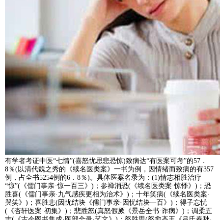
有学者考证中医“七情”(喜怒忧思悲恐惊)致病达“有医案可考”的57．
8％(以清代魏之秀的《续名医类案》一书为例，因情绪而致病的有357
例，占全书5254例的6．8％)。具体医案名录为：(1)情志相胜治疗
“惊”(《儒门事亲·惊一百三》)；参禅消恐(《续名医类案·惊悸》)；恐
胜喜(《儒门事亲·九气感疾更相为治术》)；十年笑病(《续名医类案·
哭笑》)；喜胜悲(因忧结块《儒门事亲·因忧结块一百》)；得子忘忧
(《杏轩医案·初集》)；悲胜怒(真怒假厥《景岳全书·诈病》)；调柔五
志(《古今图书集成·医部全录·艺文》)；怒胜思(怒愈齐王《吕氏春秋·