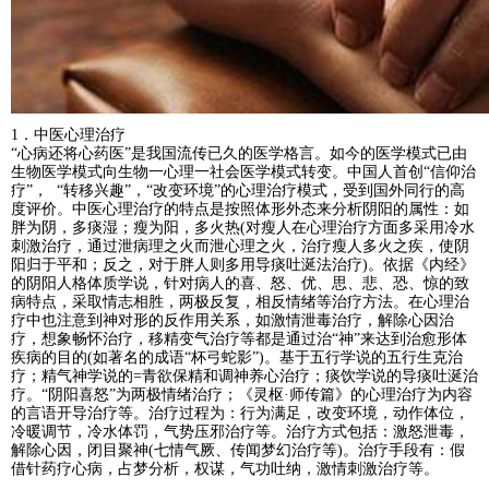
1．中医心理治疗
“心病还将心药医”是我国流传已久的医学格言。如今的医学模式已由
生物医学模式向生物一心理一社会医学模式转变。中国人首创“信仰治
疗”， “转移兴趣”，“改变环境”的心理治疗模式，受到国外同行的高
度评价。中医心理治疗的特点是按照体形外态来分析阴阳的属性：如
胖为阴，多痰湿；瘦为阳，多火热(对瘦人在心理治疗方面多采用冷水
刺激治疗，通过泄病理之火而泄心理之火，治疗瘦人多火之疾，使阴
阳归于平和；反之，对于胖人则多用导痰吐涎法治疗)。依据《内经》
的阴阳人格体质学说，针对病人的喜、怒、优、思、悲、恐、惊的致
病特点，采取情志相胜，两极反复，相反情绪等治疗方法。在心理治
疗中也注意到神对形的反作用关系，如激情泄毒治疗，解除心因治
疗，想象畅怀治疗，移精变气治疗等都是通过治“神”来达到治愈形体
疾病的目的(如著名的成语“杯弓蛇影”)。基于五行学说的五行生克治
疗；精气神学说的=青欲保精和调神养心治疗；痰饮学说的导痰吐涎治
疗。“阴阳喜怒”为两极情绪治疗；《灵枢·师传篇》的心理治疗为内容
的言语开导治疗等。治疗过程为：行为满足，改变环境，动作体位，
冷暖调节，冷水体罚，气势压邪治疗等。治疗方式包括：激怒泄毒，
解除心因，闭目聚神(七情气厥、传闻梦幻治疗等)。治疗手段有：假
借针药疗心病，占梦分析，权谋，气功吐纳，激情刺激治疗等。