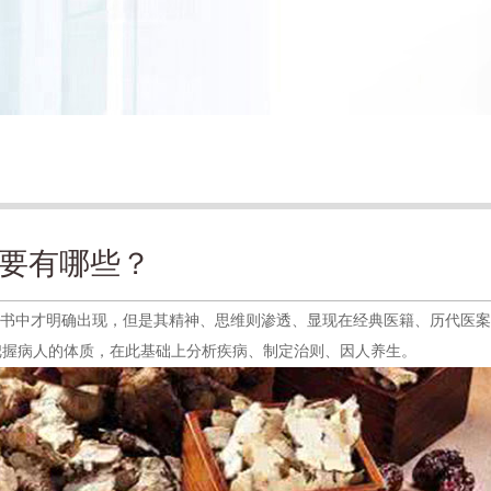
要有哪些？
医书中才明确出现，但是其精神、思维则渗透、显现在经典医籍、历代医
把握病人的体质，在此基础上分析疾病、制定治则、因人养生。