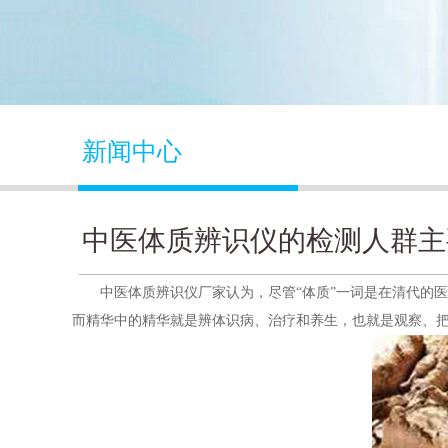
新闻中心
中医体质辨识仪的检测人群主
中医体质辨识仪
厂家认为，尽管“体质”一词是在清代的
而精华中的精华就是辨体识病、治疗和养生，也就是观察、