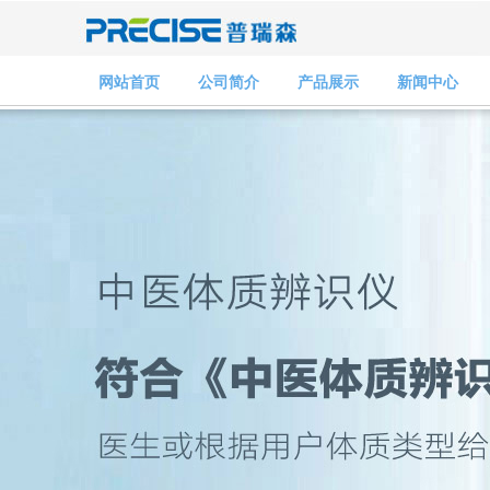
网站首页
公司简介
产品展示
新闻中心