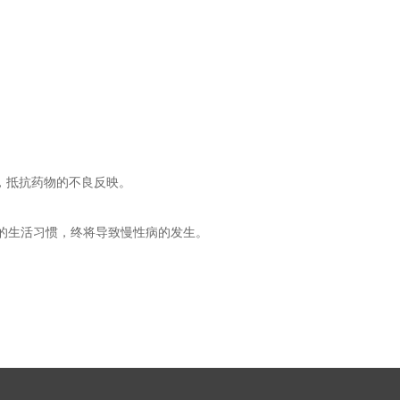
，抵抗药物的不良反映。
的生活习惯，终将导致慢性病的发生。