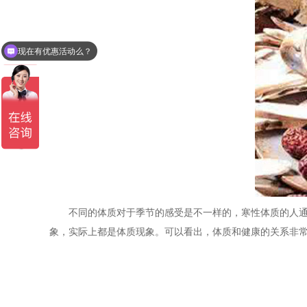
现在有优惠活动么？
不同的体质对于季节的感受是不一样的，寒性体质的人通常
象，实际上都是体质现象。可以看出，体质和健康的关系非