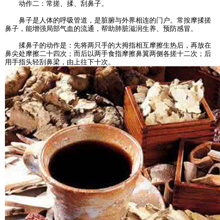
动作二：常搓、揉、刮鼻子。
鼻子是人体的呼吸管道，是脏腑与外界相连的门户。常按摩揉搓
鼻子，能增强局部气血的流通，帮助肺脏滋润生养、预防感冒。
揉鼻子的动作是：先将两只手的大拇指相互摩擦生热后，再放在
鼻尖处摩擦二十四次；而后以两手食指摩擦鼻翼两侧各搓十二次；后
用手指头轻刮鼻梁，由上往下十次。