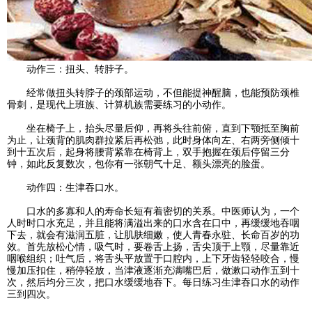
动作三：扭头、转脖子。
经常做扭头转脖子的颈部运动，不但能提神醒脑，也能预防颈椎
骨刺，是现代上班族、计算机族需要练习的小动作。
坐在椅子上，抬头尽量后仰，再将头往前俯，直到下颚抵至胸前
为止，让颈背的肌肉群拉紧后再松弛，此时身体向左、右两旁侧倾十
到十五次后，起身将腰背紧靠在椅背上，双手抱握在颈后停留三分
钟，如此反复数次，包你有一张朝气十足、额头漂亮的脸蛋。
动作四：生津吞口水。
口水的多寡和人的寿命长短有着密切的关系。中医师认为，一个
人时时口水充足，并且能将满溢出来的口水含在口中，再缓缓地吞咽
下去，就会有滋润五脏，让肌肤细嫩，使人青春永驻、长命百岁的功
效。首先放松心情，吸气时，要卷舌上扬，舌尖顶于上颚，尽量靠近
咽喉组织；吐气后，将舌头平放置于口腔内，上下牙齿轻轻咬合，慢
慢加压扣住，稍停轻放，当津液逐渐充满嘴巴后，做漱口动作五到十
次，然后均分三次，把口水缓缓地吞下。每日练习生津吞口水的动作
三到四次。