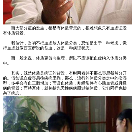
而大部分证的发生，都是有体质背景的，很难想象只有血虚证没
有体质背景。
我估计，当初不把血虚放入体质分类，恐怕是出于一种考虑，觉
得血虚就像西医所说的贫血，这是一种病理状态。
而一般来说，体质更偏向生理，所以不应该把血虚纳入体质分类
中。
其实，既然体质是病证的背景，有时两者并不那么容易截然分开
的。假如说血虚容易往疾病里靠，那么，流行的体质分类之中的痰湿
型，多半会有血三脂增加；而淤血体质，则经常伴有心脑血管或月经
病的背景；而特禀体，就包括先天性疾病跟过敏体质，它们同样也掺
杂了病态。