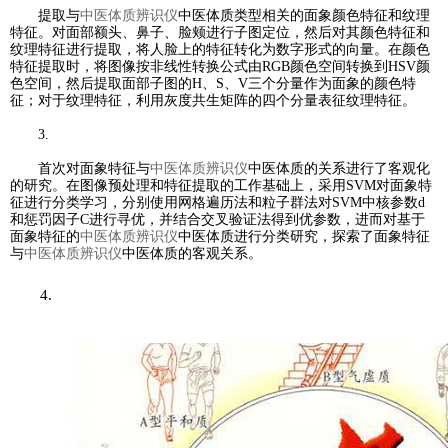
提取与
中医体质辨识仪
中医体质类型相关的面象颜色特征和纹理
特征。对面部额头、鼻子、脸颊进行子图定位，然后对其颜色特征和
纹理特征进行提取，将人脸上的特征转化为数字形式的向量。在颜色
特征提取时，将图像按非线性转换公式由RGB颜色空间转换到HSV颜
色空间，然后提取面部子图的H、S、V三个分量作为面象的颜色特
征；对于纹理特征，利用灰度共生矩阵的四个分量表征纹理特征。
3.
首次对面象特征与
中医体质辨识仪
中医体质的关系进行了客观化
的研究。在图像预处理和特征提取的工作基础上，采用SVM对面象特
征进行分类学习，分别使用网格遍历法和粒子群法对SVM中核参数d
和惩罚因子C进行寻优，并结合交叉验证法得到优参数，进而对基于
面象特征的
中医体质辨识仪
中医体质进行分类研究，探索了面象特征
与
中医体质辨识仪
中医体质的客观关系。
4.